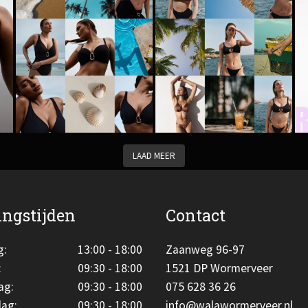
LAAD MEER
ngstijden
Contact
g:
13:00 - 18:00
Zaanweg 96-97
:
09:30 - 18:00
1521 DP Wormerveer
ag:
09:30 - 18:00
075 628 36 26
ag:
09:30 - 18:00
info@walawormerveer.nl