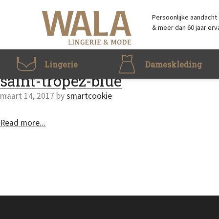
Skip to main content
Accessibility Feedback
Persoonlijke aandacht
& meer dan 60 jaar erv
Lingerie
Dameskleding
saint-tropez-blue
maart 14, 2017
by
smartcookie
Read more...