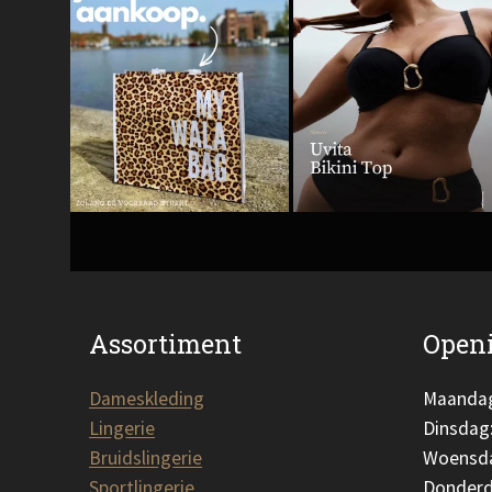
Assortiment
Openi
Dameskleding
Maanda
Lingerie
Dinsdag
Bruidslingerie
Woensd
Sportlingerie
Donderd