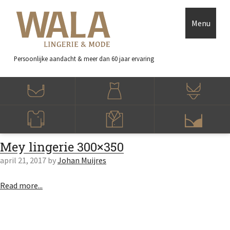
Skip to main content
Accessibility Feedback
Menu
Persoonlijke aandacht
& meer dan 60 jaar ervaring
Mey lingerie 300×350
april 21, 2017
by
Johan Muijres
Read more...