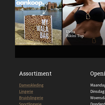
Assortiment
Openi
Dameskleding
Maanda
Lingerie
Dinsdag
Bruidslingerie
Woensd
Sportlingerie
Donderd