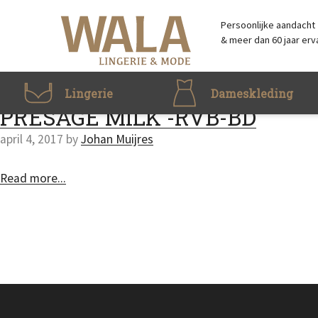
Skip to main content
Accessibility Feedback
Persoonlijke aandacht
& meer dan 60 jaar erv
Lingerie
Dameskleding
PRESAGE MILK -RVB-BD
april 4, 2017
by
Johan Muijres
Read more...