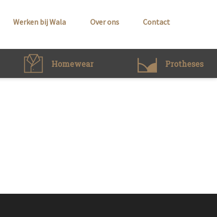
Werken bij Wala
Over ons
Contact
Homewear
Protheses