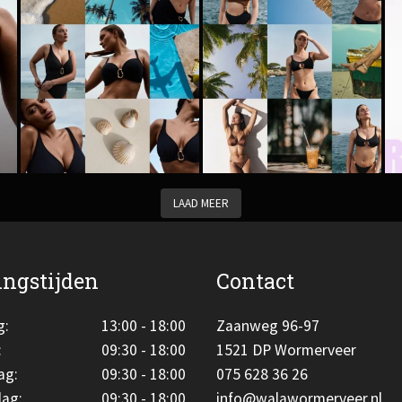
LAAD MEER
ngstijden
Contact
g:
13:00 - 18:00
Zaanweg 96-97
:
09:30 - 18:00
1521 DP Wormerveer
ag:
09:30 - 18:00
075 628 36 26
ag:
09:30 - 18:00
info@walawormerveer.nl