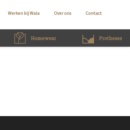
Werken bij Wala
Over ons
Contact
Homewear
Protheses