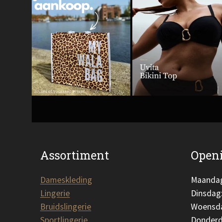
Assortiment
Openi
Dameskleding
Maanda
Lingerie
Dinsdag
Bruidslingerie
Woensd
Sportlingerie
Donderd