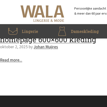
Skip to main content
Accessibility Feedback
Persoonlijke aandacht
& meer dan 60 jaar erv
Lingerie
Dameskleding
homepage 600×600 kleding
oktober 2, 2025
by
Johan Muijres
Read more...