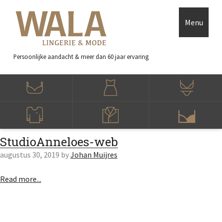
Skip to main content
Accessibility Feedback
Menu
Persoonlijke aandacht
& meer dan 60 jaar ervaring
StudioAnneloes-web
augustus 30, 2019
by
Johan Muijres
Read more...