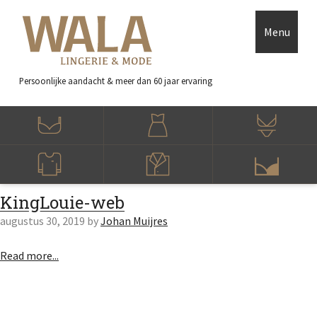
Skip to main content
Accessibility Feedback
Menu
Persoonlijke aandacht
& meer dan 60 jaar ervaring
KingLouie-web
augustus 30, 2019
by
Johan Muijres
Read more...