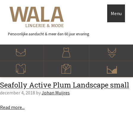
Skip to main content
Accessibility Feedback
Menu
Persoonlijke aandacht
& meer dan 60 jaar ervaring
Seafolly Active Plum Landscape small
december 4, 2018
by
Johan Muijres
Read more...