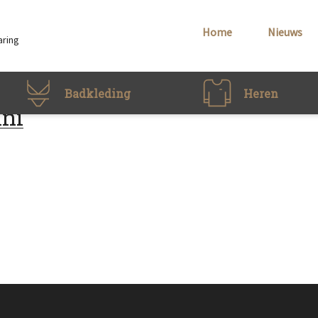
Home
Nieuws
aring
Badkleding
Heren
ini