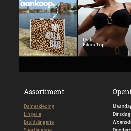
Assortiment
Openi
Dameskleding
Maanda
Lingerie
Dinsdag
Bruidslingerie
Woensd
Sportlingerie
Donderd