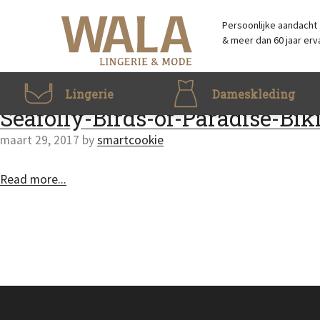
Skip to main content
Accessibility Feedback
Persoonlijke aandacht
& meer dan 60 jaar erv
Lingerie
Dameskleding
Seafolly-Birds-of-Paradise-Bik
maart 29, 2017
by
smartcookie
Read more...