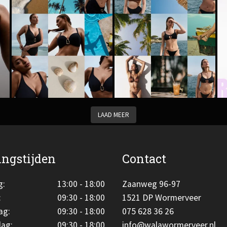
LAAD MEER
ngstijden
Contact
g:
13:00 - 18:00
Zaanweg 96-97
:
09:30 - 18:00
1521 DP Wormerveer
ag:
09:30 - 18:00
075 628 36 26
ag:
09:30 - 18:00
info@walawormerveer.nl