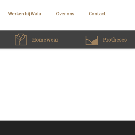
Werken bij Wala
Over ons
Contact
Homewear
Protheses