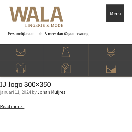
Skip to main content
Accessibility Feedback
Menu
Persoonlijke aandacht
& meer dan 60 jaar ervaring
IJ logo 300×350
januari 11, 2024
by
Johan Muijres
Read more...